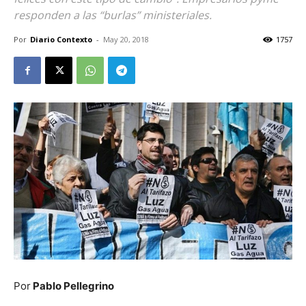
responden a las “burlas” ministeriales.
Por
Diario Contexto
-
May 20, 2018
1757
Por
Pablo Pellegrino