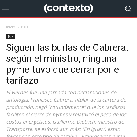
Inicio
País
País
Siguen las burlas de Cabrera:
según el ministro, ninguna
pyme tuvo que cerrar por el
tarifazo
El viernes fue una jornada con declaraciones de
antología: Francisco Cabrera, titular de la cartera de
producción, negó “rotundamente” que los tarifazos
faciliten el cierre de pymes y relativizó el peso de los
costos energéticos; Guillermo Dietrich, ministro de
Transporte, se esforzó aún más: “En Iguazú están
felices con este tipo de cambio”. Empresarios pyme