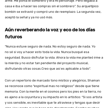
armé. Me ponía el sombrero y era mi personaje. Pero llegaba a
casa e iba a hacer las compras sin el sombrero”. Su arquetípico
bombín se extravió y compró uno de reemplazo. La segunda vez,
aceptó la señal y ya no usó más.
Aún reverberando la voz y eco de los días
futuros
“Nunca estuve seguro de nada. No estoy seguro de nada. Yo
no sé si voy a hacer esto toda la vida. Nunca busqué esa
seguridad. Busco disfrutar la vida. Ahora la vida me planteó irme a
la mierda y no estar tan pendiente del proyecto musical,
disfrutando otras cosas.Creo que así es aplicable a todo”.
Con un repertorio de marcado tono místico y alegórico, Shaman
se reconoce como “espiritual mas no religioso” desde que tiene
memoria. Con la mente en el cosmos pero los pies en la tierra, no
es ajeno a la coyuntura y su impacto en lo artístico: “Si sos artista
y sos sensible, es inevitable que te atraviese y tengas que decir