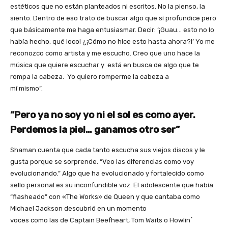
estéticos que no están planteados ni escritos. No la pienso, la
siento. Dentro de eso trato de buscar algo que sí profundice pero
que básicamente me haga entusiasmar. Decir: ‘¡Guau… esto no lo
había hecho, qué loco! ¿¡Cómo no hice esto hasta ahora?!’ Yo me
reconozco como artista y me escucho. Creo que uno hace la
música que quiere escuchar y está en busca de algo que te
rompa la cabeza. Yo quiero romperme la cabeza a
mí mismo”.
“Pero ya no soy yo ni el sol es como ayer.
Perdemos la piel… ganamos
otro ser”
Shaman cuenta que cada tanto escucha sus viejos discos y le
gusta porque se sorprende. “Veo las diferencias como voy
evolucionando.” Algo que ha evolucionado y fortalecido como
sello personal es su inconfundible voz. El adolescente que había
“flasheado” con «The Works» de Queen y que cantaba como
Michael Jackson descubrió en un momento
voces como las de Captain Beefheart, Tom Waits o Howlin´