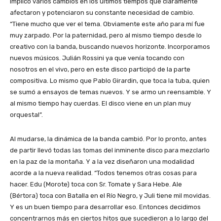
implicó varios cambios en los últimos tiempos que claramente
afectaron y potenciaron su constante necesidad de cambio.
“Tiene mucho que ver el tema. Obviamente este año para mí fue
muy zarpado. Por la paternidad, pero al mismo tiempo desde lo
creativo con la banda, buscando nuevos horizonte. Incorporamos
nuevos músicos. Julián Rossini ya que venía tocando con
nosotros en el vivo, pero en este disco participó de la parte
compositiva. Lo mismo que Pablo Girardin, que toca la tuba, quien
se sumó a ensayos de temas nuevos. Y se armo un reensamble. Y
al mismo tiempo hay cuerdas. El disco viene en un plan muy
orquestal”.
Al mudarse, la dinámica de la banda cambió. Por lo pronto, antes
de partir llevó todas las tomas del inminente disco para mezclarlo
en la paz de la montaña. Y a la vez diseñaron una modalidad
acorde a la nueva realidad. “Todos tenemos otras cosas para
hacer. Edu (Morote) toca con Sr. Tomate y Sara Hebe. Ale
(Bértora) toca con Batalla en el Río Negro, y Juli tiene mil movidas.
Y es un buen tiempo para desarrollar eso. Entonces decidimos
concentrarnos más en ciertos hitos que sucedieron a lo largo del