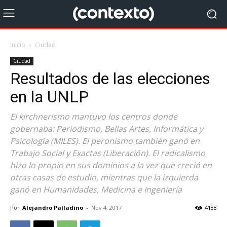
Inicio
Ciudad
Ciudad
Resultados de las elecciones
en la UNLP
El kirchnerismo mantuvo los centros donde
gobernaba: Periodismo, Bellas Artes, Informática y
Psicología (MILES). El peronismo también ganó en
Trabajo Social y Exactas (Liberación). El radicalismo
hizo lo propio en sus dominios a la vez que creció en
otras casas de estudio, mientras que la izquierda
ganó en Humanidades, Medicina e Ingeniería
Por
Alejandro Palladino
-
Nov 4, 2017
4188