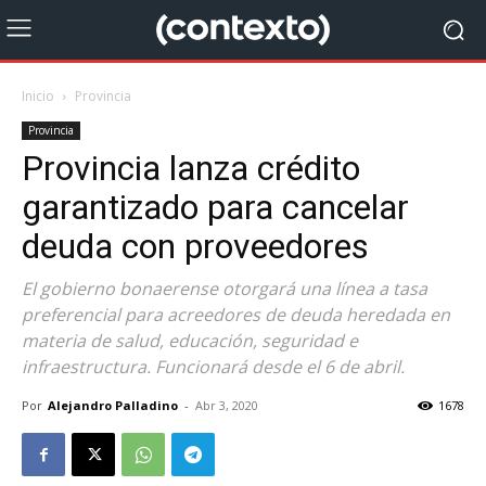
Inicio
Provincia
Provincia
Provincia lanza crédito
garantizado para cancelar
deuda con proveedores
El gobierno bonaerense otorgará una línea a tasa
preferencial para acreedores de deuda heredada en
materia de salud, educación, seguridad e
infraestructura. Funcionará desde el 6 de abril.
Por
Alejandro Palladino
-
Abr 3, 2020
1678