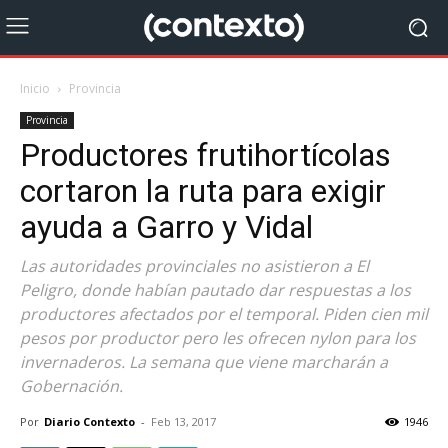
Inicio
Provincia
Provincia
Productores frutihortícolas
cortaron la ruta para exigir
ayuda a Garro y Vidal
Las autoridades provinciales no asistieron a El
Peligro, donde habían pautado dar respuestas a los
productores afectados por el temporal. Piden cien mil
pesos por productor pero les ofrecen nylon para los
invernaderos. La semana que viene marcharán a
Gobernación.
Por
Diario Contexto
-
Feb 13, 2017
1946