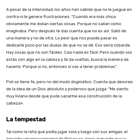
A pesar de la intensidad, los años han sabido que no le juegue en
contra ni le genere frustraciones. “Cuando era más chica
obviamente me dolían ciertas cosas. Porque no salían como
imaginaba. Pero después te das cuenta que no es así. Salió de
una manera y no de otra. Lo peor que nos puede pasar es
dedicarle poco por las dudas de que no se dé. Eso sería cobarde.
Hay cosas que no son fáciles. Casi nada es fácil. Pero cuando vos
estás con algo en la cabeza y te da vueltas, buscá la manera de
hacerlo. Porque si no, entonces sí vas a tener problemas”.
Poli se tiene fe, pero no del modo dogmático. Cuenta que descree
de la idea de un Dios absoluto y poderoso que juzga: “Me siento
muy liviana desde que pude sacarme esa construcción de la
cabeza».
La tempestad
Tal como la niña que podía jugar sola y luego con sus amigas, el
inquieto universo personal de Poli no es ajeno al mundo que la