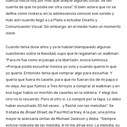
cuesta hasta hoy, por más que acepte algunas cosas. Se dio
cuenta de que no podía ser otra cosa”. Si bien aclara que no se
define como rockera, en la adolescencia conoció ese sonido y
más aún cuando llegó a La Plata a estudiar Diseño y
Comunicación Visual. Sin embargo, en el medio hubo un momento
clave.
Cuando tenía doce años y ya le habían blanqueado algunas
cuestiones sobre la Navidad, supo que le regalarían un walkman.
“Para mí fue como el pasaje a la libertad», evoca luminosa.
«Porque podía escuchar música yo sola y cuando quería lo que
yo quería. Entonces tenía que comprar algo para escuchar. Y
quería que fuera mi casete, para que no fueran los de mi papa o
mi vieja. Así que fuimos a Tres Arroyos a comprar el walkman y en
ese lugar había un montón de casetes en la vidriera. Y elegí dos.
Uno no lo recuerdo. Pero el otro sí. Lo compré por la tapa. Lo debo
haber escuchado 30 mil veces… y flashé con las melodías”. Se
trataba de
Broad Street
, de Paul McCartney. A la par, una prima
mayor le acercaría cintas de Michael Jackson y Abba. “Siempre
estuve rodeada de las melodía. A mí me atrae eso. La melodía, su