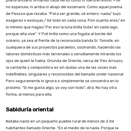
poeta anciano firmando cada verso como si fuera el último. Poli
no especula, ni arriba ni abajo del escenario. Como aquel poema
de Pessoa que rezaba: “Para ser grande, sé entero: nada/ tuyo
exageres o excluyas./ Sé todo en cada cosa. Pon cuanto eres/ en
lo mínimo que hagas/ Por eso la luna brilla toda/ en cada lago,
porque alta vive”. Y Poli brilla como una fogata al borde del
océano, ya sea al frente de la reconocida banda Sr. Tomate, en
cualquiera de sus proyectos paralelos, cocinando, haciendo las
labores domésticas más terrenales o sencillamente mirando los
ojos de quien le habla. Oriunda de Oriente, cerca de Tres Arroyos,
la cantante y compositora es sin dudas una de las voces más
indefinibles, singulares y reconocidas del llamado under nacional.
Pero seguramente lo ignora o simplemente se concentra en lo
próximo. “Si me gusta algo, yo voy con todo”, dirá. No hay otra
forma, al menos para ella.
Sabiduría oriental
Natalia nació en un pequeño pueblo rural de menos de 2 mil
habitantes llamado Oriente. “En el medio de la nada. Porque la