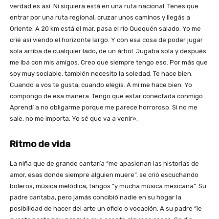
verdad es así. Ni siquiera está en una ruta nacional. Tenes que
entrar por una ruta regional, cruzar unos caminos y llegás a
Oriente. A 20 km está el mar, pasa el río Quequén salado. Yo me
crié así viendo el horizonte largo. Y con esa cosa de poder jugar
sola arriba de cualquier lado, de un árbol. Jugaba sola y después
me iba con mis amigos. Creo que siempre tengo eso. Por más que
soy muy sociable, también necesito la soledad. Te hace bien.
Cuando a vos te gusta, cuando elegís. A mí me hace bien. Yo
compongo de esa manera. Tengo que estar conectada conmigo.
Aprendí a no obligarme porque me parece horroroso. Si no me
sale, no me importa. Yo sé que va a venir».
Ritmo de vida
La niña que de grande cantaría “me apasionan las historias de
amor, esas donde siempre alguien muere”, se crió escuchando
boleros, música melódica, tangos “y mucha música mexicana”. Su
padre cantaba, pero jamás concibió nadie en su hogar la
posibilidad de hacer del arte un oficio o vocación. A su padre “le