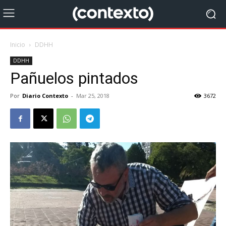
Inicio
DDHH
DDHH
Pañuelos pintados
Por
Diario Contexto
-
Mar 25, 2018
3672