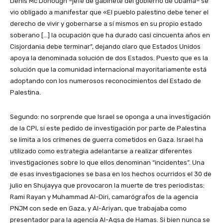
Denis Mc Donough –jefe de gabinete del gobierno de Obama– se
vio obligado a manifestar que «El pueblo palestino debe tener el
derecho de vivir y gobernarse a sí mismos en su propio estado
soberano […] la ocupación que ha durado casi cincuenta años en
Cisjordania debe terminar”, dejando claro que Estados Unidos
apoya la denominada solución de dos Estados. Puesto que es la
solución que la comunidad internacional mayoritariamente está
adoptando con los numerosos reconocimientos del Estado de
Palestina.
Segundo: no sorprende que Israel se oponga a una investigación
de la CPI, si este pedido de investigación por parte de Palestina
se limita a los crímenes de guerra cometidos en Gaza. Israel ha
utilizado como estrategia adelantarse a realizar diferentes
investigaciones sobre lo que ellos denominan “incidentes”. Una
de esas investigaciones se basa en los hechos ocurridos el 30 de
julio en Shujayya que provocaron la muerte de tres periodistas:
Rami Rayan y Muhammad Al-Diri, camarógrafos de la agencia
PNJM con sede en Gaza, y Al-Ariyan, que trabajaba como
presentador para la agencia Al-Aqsa de Hamas. Si bien nunca se