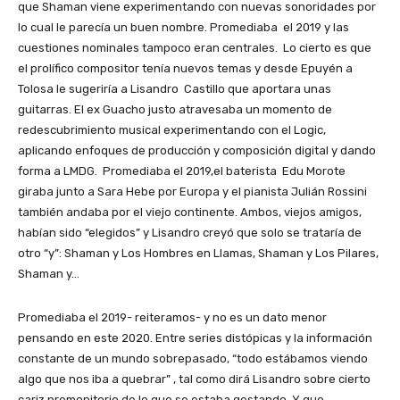
que Shaman viene experimentando con nuevas sonoridades por
lo cual le parecía un buen nombre. Promediaba el 2019 y las
cuestiones nominales tampoco eran centrales. Lo cierto es que
el prolífico compositor tenía nuevos temas y desde Epuyén a
Tolosa le sugeriría a Lisandro Castillo que aportara unas
guitarras. El ex Guacho justo atravesaba un momento de
redescubrimiento musical experimentando con el Logic,
aplicando enfoques de producción y composición digital y dando
forma a LMDG. Promediaba el 2019,el baterista Edu Morote
giraba junto a Sara Hebe por Europa y el pianista Julián Rossini
también andaba por el viejo continente. Ambos, viejos amigos,
habían sido “elegidos” y Lisandro creyó que solo se trataría de
otro “y”: Shaman y Los Hombres en Llamas, Shaman y Los Pilares,
Shaman y…
Promediaba el 2019- reiteramos- y no es un dato menor
pensando en este 2020. Entre series distópicas y la información
constante de un mundo sobrepasado, “todo estábamos viendo
algo que nos iba a quebrar” , tal como dirá Lisandro sobre cierto
cariz premonitorio de lo que se estaba gestando. Y que