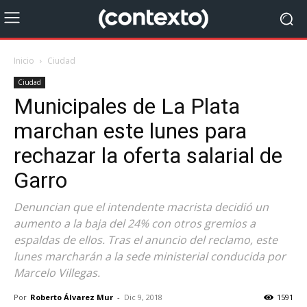
Inicio
Ciudad
Ciudad
Municipales de La Plata
marchan este lunes para
rechazar la oferta salarial de
Garro
Denuncian que el intendente macrista decidió un
aumento a la baja del 24% con otros gremios a
espaldas de ellos. Tras el anuncio del reclamo, este
lunes marcharán a la sede ministerial conducida por
Marcelo Villegas.
Por
Roberto Álvarez Mur
-
Dic 9, 2018
1591