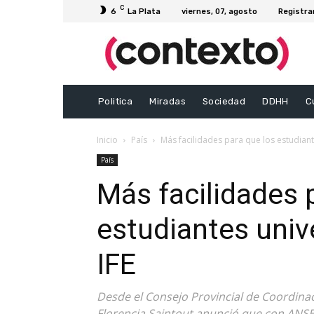
C
6
La Plata
viernes, 07, agosto
Registra
Politica
Miradas
Sociedad
DDHH
C
Inicio
País
Más facilidades para que los estudiant
País
Más facilidades 
estudiantes univ
IFE
Desde el Consejo Provincial de Coordinaci
Florencia Saintout anunció que con ANSE