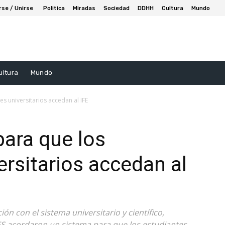
rse / Unirse
Politica
Miradas
Sociedad
DDHH
Cultura
Mundo
ultura
Mundo
es universitarios accedan al IFE
para que los
ersitarios accedan al
ón con el sistema universitario y científico,
S acordaron un sistema para que los estudiantes