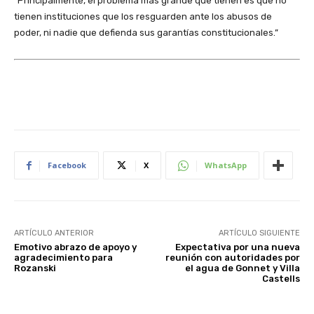
“Principalmente, el problema más grande que tienen es que no
tienen instituciones que los resguarden ante los abusos de
poder, ni nadie que defienda sus garantías constitucionales.”
Facebook
X
WhatsApp
ARTÍCULO ANTERIOR
ARTÍCULO SIGUIENTE
Emotivo abrazo de apoyo y
Expectativa por una nueva
agradecimiento para
reunión con autoridades por
Rozanski
el agua de Gonnet y Villa
Castells