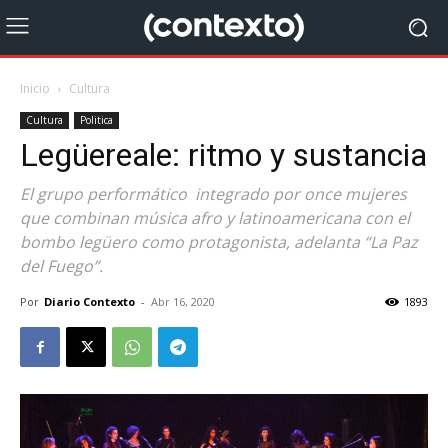
Inicio
Cultura
Cultura
Politica
Legüereale: ritmo y sustancia
El grupo performático integrado por once mujeres
que combinan música afro y latinoamericana con el
bombo legüero como protagonista, adelanta “La Paz
del Fuego”.
Por
Diario Contexto
-
Abr 16, 2020
1893