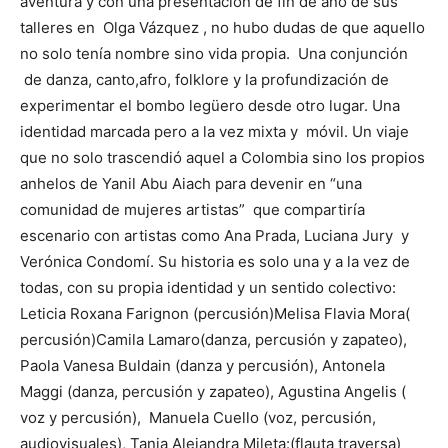
aventura y con una presentación de fin de año de sus
talleres en Olga Vázquez , no hubo dudas de que aquello
no solo tenía nombre sino vida propia. Una conjunción
de danza, canto,afro, folklore y la profundización de
experimentar el bombo legüero desde otro lugar. Una
identidad marcada pero a la vez mixta y móvil. Un viaje
que no solo trascendió aquel a Colombia sino los propios
anhelos de Yanil Abu Aiach para devenir en “una
comunidad de mujeres artistas” que compartiría
escenario con artistas como Ana Prada, Luciana Jury y
Verónica Condomí. Su historia es solo una y a la vez de
todas, con su propia identidad y un sentido colectivo:
Leticia Roxana Farignon (percusión)Melisa Flavia Mora(
percusión)Camila Lamaro(danza, percusión y zapateo),
Paola Vanesa Buldain (danza y percusión), Antonela
Maggi (danza, percusión y zapateo), Agustina Angelis (
voz y percusión), Manuela Cuello (voz, percusión,
audiovisuales), Tania Alejandra Mileta:(flauta traversa)