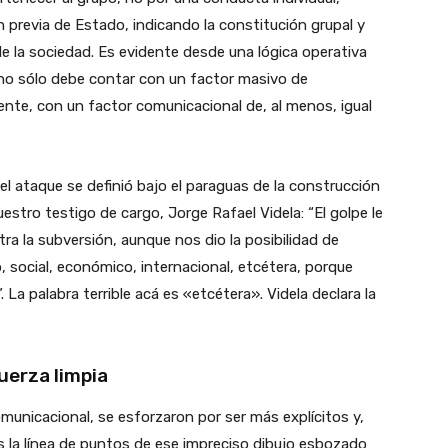
 previa de Estado, indicando la constitución grupal y
de la sociedad. Es evidente desde una lógica operativa
a no sólo debe contar con un factor masivo de
ente, con un factor comunicacional de, al menos, igual
del ataque se definió bajo el paraguas de la construcción
estro testigo de cargo, Jorge Rafael Videla: “El golpe le
tra la subversión, aunque nos dio la posibilidad de
, social, económico, internacional, etcétera, porque
La palabra terrible acá es «etcétera». Videla declara la
uerza limpia
unicacional, se esforzaron por ser más explícitos y,
s la línea de puntos de ese impreciso dibujo esbozado