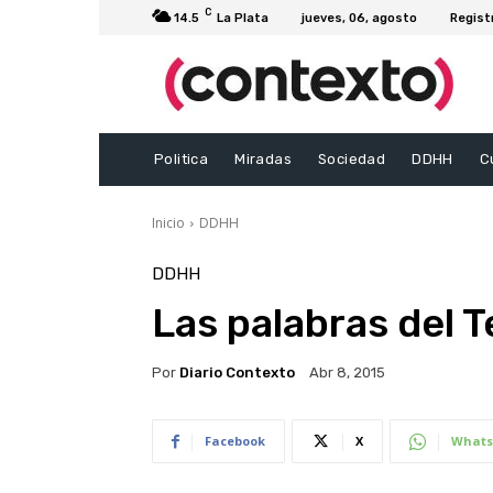
C
14.5
La Plata
jueves, 06, agosto
Regist
Politica
Miradas
Sociedad
DDHH
C
Inicio
DDHH
DDHH
Las palabras del Te
Por
Diario Contexto
Abr 8, 2015
Facebook
X
Whats