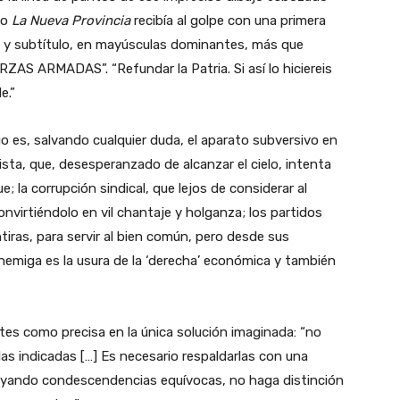
io
La Nueva Provincia
recibía al golpe con una primera
lo y subtítulo, en mayúsculas dominantes, más que
AS ARMADAS”. “Refundar la Patria. Si así lo hiciereis
e.”
o es, salvando cualquier duda, el aparato subversivo en
sta, que, desesperanzado de alcanzar el cielo, intenta
e; la corrupción sindical, que lejos de considerar al
convirtiéndolo en vil chantaje y holganza; los partidos
iras, para servir al bien común, pero desde sus
nemiga es la usura de la ‘derecha’ económica y también
tes como precisa en la única solución imaginada: “no
las indicadas […] Es necesario respaldarlas con una
slayando condescendencias equívocas, no haga distinción