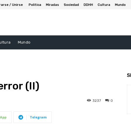
rarse / Unirse
Politica
Miradas
Sociedad
DDHH
Cultura
Mundo
ultura
Mundo
S
rror (II)
3237
0
App
Telegram