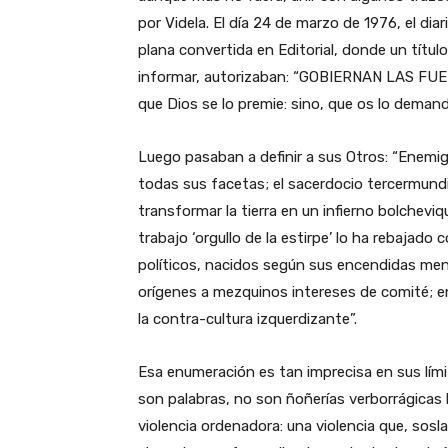
por Videla. El día 24 de marzo de 1976, el diar
plana convertida en Editorial, donde un títu
informar, autorizaban: “GOBIERNAN LAS FUERZ
que Dios se lo premie: sino, que os lo demand
Luego pasaban a definir a sus Otros: “Enemig
todas sus facetas; el sacerdocio tercermundi
transformar la tierra en un infierno bolcheviqu
trabajo ‘orgullo de la estirpe’ lo ha rebajado 
políticos, nacidos según sus encendidas ment
orígenes a mezquinos intereses de comité; e
la contra-cultura izquerdizante”.
Esa enumeración es tan imprecisa en sus lími
son palabras, no son ñoñerías verborrágicas 
violencia ordenadora: una violencia que, so