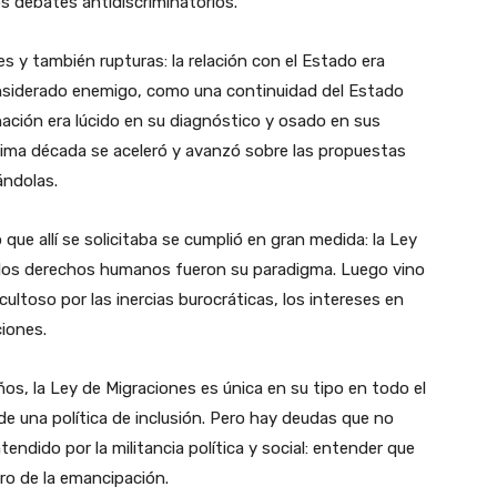
os debates antidiscriminatorios.
es y también rupturas: la relación con el Estado era
onsiderado enemigo, como una continuidad del Estado
inación era lúcido en su diagnóstico y osado en sus
última década se aceleró y avanzó sobre las propuestas
ándolas.
 que allí se solicitaba se cumplió en gran medida: la Ley
: los derechos humanos fueron su paradigma. Luego vino
cultoso por las inercias burocráticas, los intereses en
ciones.
s, la Ley de Migraciones es única en su tipo en todo el
 una política de inclusión. Pero hay deudas que no
tendido por la militancia política y social: entender que
uro de la emancipación.