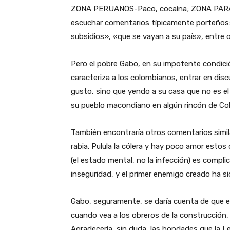
ZONA PERUANOS-Paco, cocaína; ZONA PARAG
escuchar comentarios típicamente porteños:
subsidios», «que se vayan a su país», entre o
Pero el pobre Gabo, en su impotente condició
caracteriza a los colombianos, entrar en dis
gusto, sino que yendo a su casa que no es el
su pueblo macondiano en algún rincón de Co
También encontraría otros comentarios simila
rabia. Pulula la cólera y hay poco amor estos
(el estado mental, no la infección) es complic
inseguridad, y el primer enemigo creado ha si
Gabo, seguramente, se daría cuenta de que es
cuando vea a los obreros de la construcción,
Agradecería, sin duda, las bondades que la Le