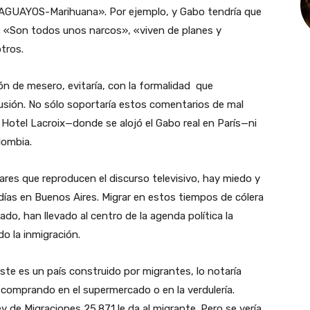
UAYOS-Marihuana». Por ejemplo, y Gabo tendría que
 «Son todos unos narcos», «viven de planes y
tros.
n de mesero, evitaría, con la formalidad que
cusión. No sólo soportaría estos comentarios de mal
 Hotel Lacroix—donde se alojó el Gabo real en París—ni
lombia.
res que reproducen el discurso televisivo, hay miedo y
 días en Buenos Aires. Migrar en estos tiempos de cólera
ado, han llevado al centro de la agenda política la
do la inmigración.
te es un país construido por migrantes, lo notaría
 comprando en el supermercado o en la verdulería.
y de Migraciones 25.871 le da al migrante. Pero se vería