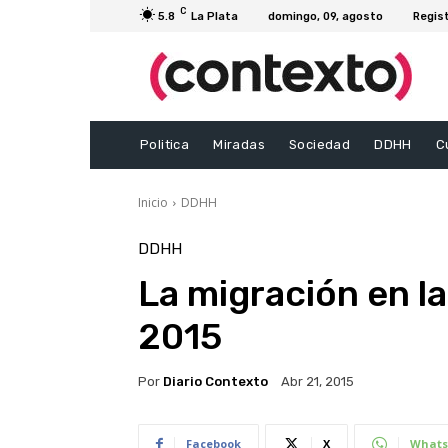
C
5.8
La Plata
domingo, 09, agosto
Regis
Politica
Miradas
Sociedad
DDHH
C
Inicio
DDHH
DDHH
La migración en l
2015
Por
Diario Contexto
Abr 21, 2015
Facebook
X
Whats