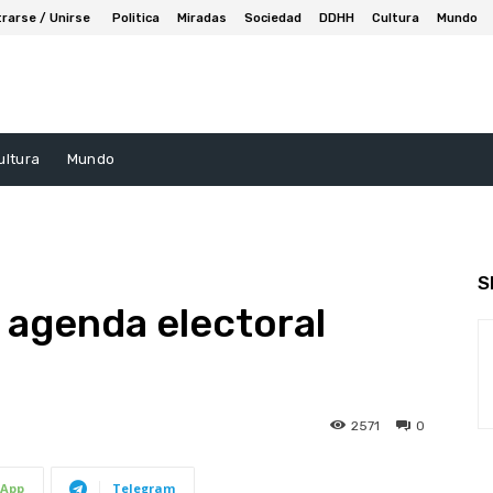
trarse / Unirse
Politica
Miradas
Sociedad
DDHH
Cultura
Mundo
ultura
Mundo
S
a agenda electoral
2571
0
App
Telegram