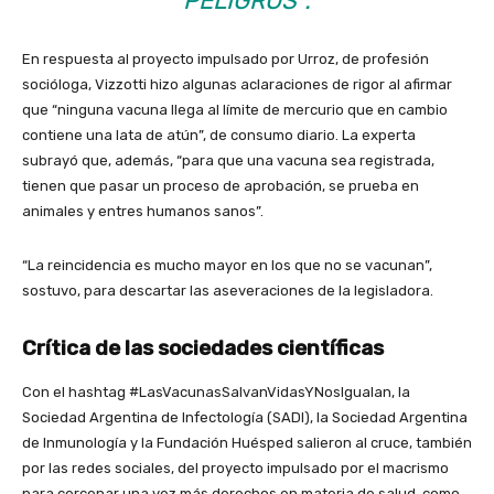
PELIGROS”.
En respuesta al proyecto impulsado por Urroz, de profesión
socióloga, Vizzotti hizo algunas aclaraciones de rigor al afirmar
que “ninguna vacuna llega al límite de mercurio que en cambio
contiene una lata de atún”, de consumo diario. La experta
subrayó que, además, “para que una vacuna sea registrada,
tienen que pasar un proceso de aprobación, se prueba en
animales y entres humanos sanos”.
“La reincidencia es mucho mayor en los que no se vacunan”,
sostuvo, para descartar las aseveraciones de la legisladora.
Crítica de las sociedades científicas
Con el hashtag #LasVacunasSalvanVidasYNosIgualan, la
Sociedad Argentina de Infectología (SADI), la Sociedad Argentina
de Inmunología y la Fundación Huésped salieron al cruce, también
por las redes sociales, del proyecto impulsado por el macrismo
para cercenar una vez más derechos en materia de salud, como