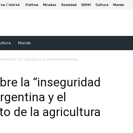
rse / Unirse
Politica
Miradas
Sociedad
DDHH
Cultura
Mundo
ultura
Mundo
imentaria” en Argentina y el desmantelamiento...
bre la “inseguridad
rgentina y el
 de la agricultura