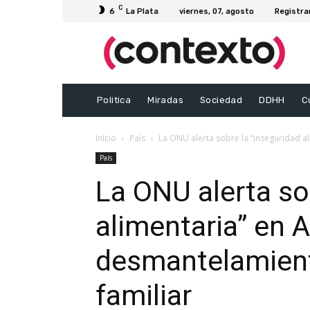
C
6
La Plata
viernes, 07, agosto
Registra
Politica
Miradas
Sociedad
DDHH
C
Inicio
País
La ONU alerta sobre la “inseguridad al
País
La ONU alerta so
alimentaria” en A
desmantelamiento
familiar