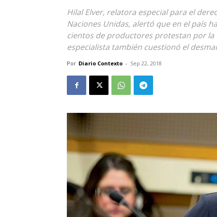
Hilal Elver, relatora especial para el der
Naciones Unidas, alertó que en el país ha
cientos de productores protestan por la c
especialista también cuestionó el desma
Por
Diario Contexto
-
Sep 22, 2018