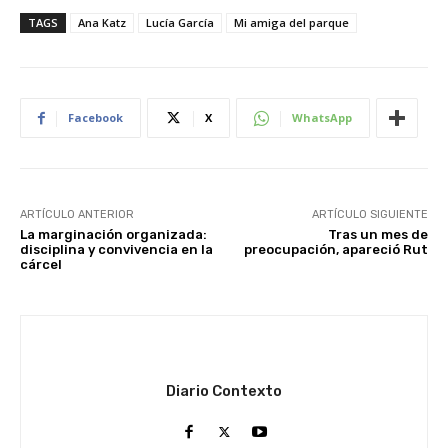
TAGS
Ana Katz
Lucía García
Mi amiga del parque
Facebook
X
WhatsApp
ARTÍCULO ANTERIOR
ARTÍCULO SIGUIENTE
La marginación organizada:
Tras un mes de
disciplina y convivencia en la
preocupación, apareció Rut
cárcel
Diario Contexto