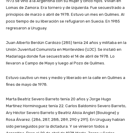
1973 se vino a la Argentina con su mujer y cinco hijos. Vivían en
Lomas de Zamora. Era tornero y de izquierda. Fue secuestrado a
principios de marzo o abril de 1978. Estuvo un mes en Quilmes. Al
poco tiempo de su liberación se refugiaron en Suecia. En 1985
regresaron a Uruguay.
Juan Alberto Berdún Cardozo (285) tenía 24 años y militaba en la
Unión Juventud Comunista en Montevideo (UJC). Se instaló en
Madariaga donde fue secuestrado el 14 de abril de 1978. Lo
llevaron a Campo de Mayo y luego al Pozo de Quilmes.
Estuvo cautivo un mes y medio y liberado en la calle en Quilmes a
fines de mayo de 1978.
Marta Beatriz Severo Barreto tenía 20 años y Jorge Hugo
Martínez Horminoguez tenía 22. Carlos Baldomiro Severo Barreto,
Ary Héctor Severo Barreto y Beatriz Alicia Anglet (Boulogne) y
Rosa Álvarez. (286, 287, 288, 289, 290 y 291). En Uruguay habían
sido perseguidos por la dictadura. Y se vinieron todos a