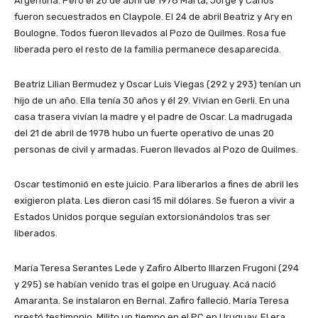
Argentina. Pero el 20 de abril de 1978 Marta, Jorge y Carlos
fueron secuestrados en Claypole. El 24 de abril Beatriz y Ary en
Boulogne. Todos fueron llevados al Pozo de Quilmes. Rosa fue
liberada pero el resto de la familia permanece desaparecida.
Beatriz Lilian Bermudez y Oscar Luis Viegas (292 y 293) tenían un
hijo de un año. Ella tenía 30 años y él 29. Vivian en Gerli. En una
casa trasera vivían la madre y el padre de Oscar. La madrugada
del 21 de abril de 1978 hubo un fuerte operativo de unas 20
personas de civil y armadas. Fueron llevados al Pozo de Quilmes.
Oscar testimonió en este juicio. Para liberarlos a fines de abril les
exigieron plata. Les dieron casi 15 mil dólares. Se fueron a vivir a
Estados Unidos porque seguían extorsionándolos tras ser
liberados.
María Teresa Serantes Lede y Zafiro Alberto Illarzen Frugoni (294
y 295) se habían venido tras el golpe en Uruguay. Acá nació
Amaranta. Se instalaron en Bernal. Zafiro falleció. María Teresa
prestó testimonio. Milito un tiempo en el PC en Uruguay. El era