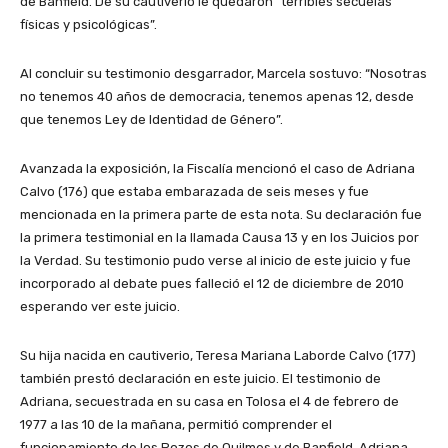
de Banfield. De su cautiverio le quedaron “terribles secuelas
físicas y psicológicas”.
Al concluir su testimonio desgarrador, Marcela sostuvo: “Nosotras
no tenemos 40 años de democracia, tenemos apenas 12, desde
que tenemos Ley de Identidad de Género”.
Avanzada la exposición, la Fiscalía mencionó el caso de Adriana
Calvo (176) que estaba embarazada de seis meses y fue
mencionada en la primera parte de esta nota. Su declaración fue
la primera testimonial en la llamada Causa 13 y en los Juicios por
la Verdad. Su testimonio pudo verse al inicio de este juicio y fue
incorporado al debate pues falleció el 12 de diciembre de 2010
esperando ver este juicio.
Su hija nacida en cautiverio, Teresa Mariana Laborde Calvo (177)
también prestó declaración en este juicio. El testimonio de
Adriana, secuestrada en su casa en Tolosa el 4 de febrero de
1977 a las 10 de la mañana, permitió comprender el
funcionamiento de los Pozos de Quilmes y de Banfield. Adriana