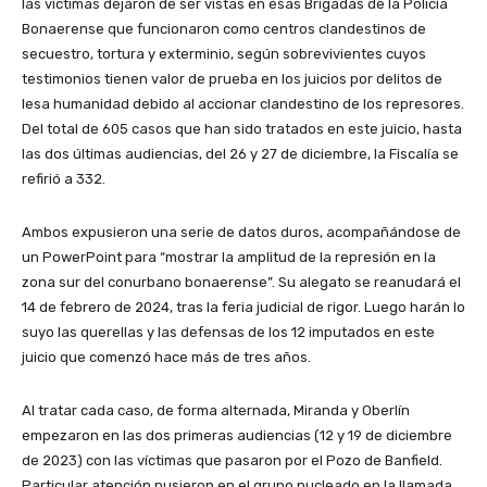
las víctimas dejaron de ser vistas en esas Brigadas de la Policía
Bonaerense que funcionaron como centros clandestinos de
secuestro, tortura y exterminio, según sobrevivientes cuyos
testimonios tienen valor de prueba en los juicios por delitos de
lesa humanidad debido al accionar clandestino de los represores.
Del total de 605 casos que han sido tratados en este juicio, hasta
las dos últimas audiencias, del 26 y 27 de diciembre, la Fiscalía se
refirió a 332.
Ambos expusieron una serie de datos duros, acompañándose de
un PowerPoint para “mostrar la amplitud de la represión en la
zona sur del conurbano bonaerense”. Su alegato se reanudará el
14 de febrero de 2024, tras la feria judicial de rigor. Luego harán lo
suyo las querellas y las defensas de los 12 imputados en este
juicio que comenzó hace más de tres años.
Al tratar cada caso, de forma alternada, Miranda y Oberlín
empezaron en las dos primeras audiencias (12 y 19 de diciembre
de 2023) con las víctimas que pasaron por el Pozo de Banfield.
Particular atención pusieron en el grupo nucleado en la llamada