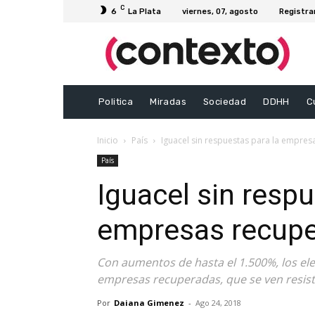
C
6
La Plata
viernes, 07, agosto
Registra
Politica
Miradas
Sociedad
DDHH
C
Inicio
País
Iguacel sin respuestas para la empre
País
Iguacel sin respu
empresas recup
Con aumentos de hasta el 1.500%, los ele
empresas recuperadas, que se ven resisti
Por
Daiana Gimenez
-
Ago 24, 2018