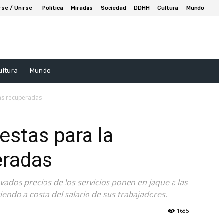
rse / Unirse
Politica
Miradas
Sociedad
DDHH
Cultura
Mundo
ultura
Mundo
sas recuperadas
estas para la
eradas
vados precios de los servicios ponen en jaque a las
endo a costa del salario de sus trabajadores.
1685