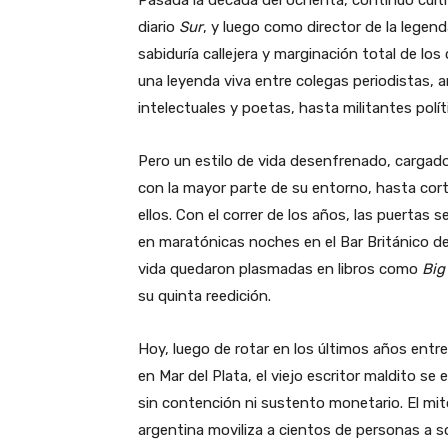
Pasada la década del ochenta, continuó cult
diario
Sur
, y luego como director de la legend
sabiduría callejera y marginación total de lo
una leyenda viva entre colegas periodistas, a
intelectuales y poetas, hasta militantes políti
Pero un estilo de vida desenfrenado, cargado
con la mayor parte de su entorno, hasta cort
ellos. Con el correr de los años, las puertas se
en maratónicas noches en el Bar Británico d
vida quedaron plasmadas en libros como
Big
su quinta reedición.
Hoy, luego de rotar en los últimos años entre
en Mar del Plata, el viejo escritor maldito se
sin contención ni sustento monetario. El mito
argentina moviliza a cientos de personas a so