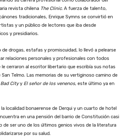
ivando su carrera profesional como colaborador del
aria revista chilena
The Clinic
. A fuerza de talento,
s cánones tradicionales, Enrique Symns se convirtió en
rtistas y un público de lectores que iba desde
cos y presidiarios.
 de drogas, estafas y promiscuidad, lo llevó a pelearse
ar relaciones personales y profesionales con todos
 le cerraron al escritor libertario que escribía sus notas
e San Telmo. Las memorias de su vertiginoso camino de
 Bad City
y
El señor de los venenos
, este último ya en
 la localidad bonaerense de Derqui y un cuarto de hotel
 encuentra en una pensión del barrio de Constitución casi
 de ser uno de los últimos genios vivos de la literatura
lidarizarse por su salud.