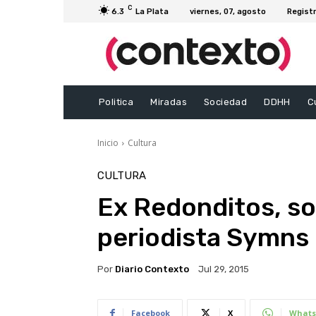
C
6.3
La Plata
viernes, 07, agosto
Registr
Politica
Miradas
Sociedad
DDHH
C
Inicio
Cultura
CULTURA
Ex Redonditos, sol
periodista Symns
Por
Diario Contexto
Jul 29, 2015
Facebook
X
Whats