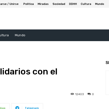
arse / Unirse
Politica
Miradas
Sociedad
DDHH
Cultura
Mundo
ultura
Mundo
S
idarios con el
12403
0
App
Telegram