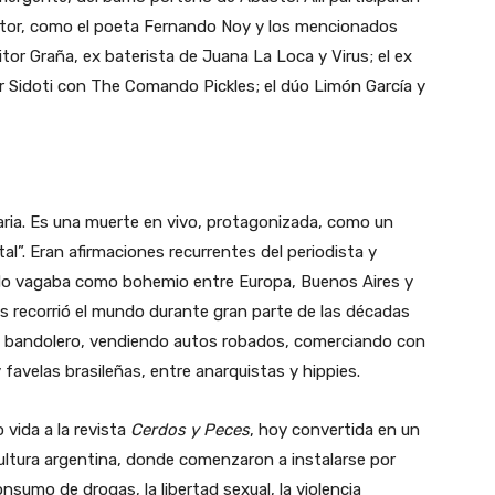
critor, como el poeta Fernando Noy y los mencionados
itor Graña, ex baterista de Juana La Loca y Virus; el ex
r Sidoti con The Comando Pickles; el dúo Limón García y
ria. Es una muerte en vivo, protagonizada, como un
l”. Eran afirmaciones recurrentes del periodista y
do vagaba como bohemio entre Europa, Buenos Aires y
s recorrió el mundo durante gran parte de las décadas
 bandolero, vendiendo autos robados, comerciando con
favelas brasileñas, entre anarquistas y hippies.
 vida a la revista
Cerdos y Peces
, hoy convertida en un
cultura argentina, donde comenzaron a instalarse por
nsumo de drogas, la libertad sexual, la violencia