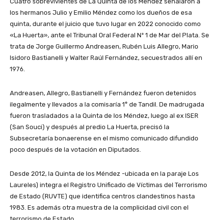
Cuatro sobrevivientes de La Quinta de los Méndez señalaron a
los hermanos Julio y Emilio Méndez como los dueños de esa
quinta, durante el juicio que tuvo lugar en 2022 conocido como
«La Huerta», ante el Tribunal Oral Federal Nº 1 de Mar del Plata. Se
trata de Jorge Guillermo Andreasen, Rubén Luis Allegro, Mario
Isidoro Bastianelli y Walter Raúl Fernández, secuestrados allí en
1976.
Andreasen, Allegro, Bastianelli y Fernández fueron detenidos
ilegalmente y llevados a la comisaría 1° de Tandil. De madrugada
fueron trasladados a la Quinta de los Méndez, luego al ex ISER
(San Souci) y después al predio La Huerta, precisó la
Subsecretaría bonaerense en el mismo comunicado difundido
poco después de la votación en Diputados.
Desde 2012, la Quinta de los Méndez -ubicada en la paraje Los
Laureles) integra el Registro Unificado de Víctimas del Terrorismo
de Estado (RUVTE) que identifica centros clandestinos hasta
1983. Es además otra muestra de la complicidad civil con el
terrorismo de Estado.