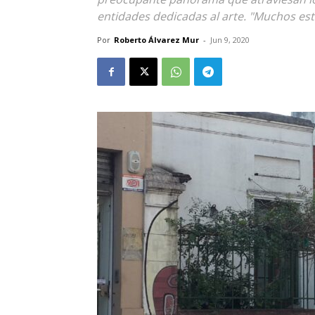
entidades dedicadas al arte. "Muchos está
Por
Roberto Álvarez Mur
-
Jun 9, 2020