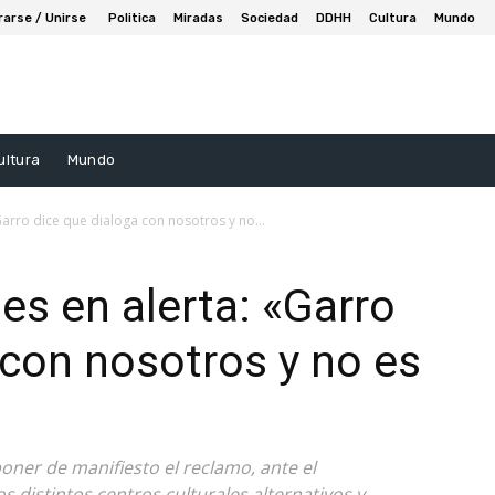
rarse / Unirse
Politica
Miradas
Sociedad
DDHH
Cultura
Mundo
ultura
Mundo
Garro dice que dialoga con nosotros y no...
es en alerta: «Garro
 con nosotros y no es
poner de manifiesto el reclamo, ante el
distintos centros culturales alternativos y