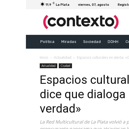
C
11.9
La Plata
viernes, 07, agosto
Regist
Politica
Miradas
Sociedad
DDHH
C
Inicio
Actualidad
Espacios culturales en alerta: «
Actualidad
Ciudad
Espacios cultural
dice que dialoga
verdad»
La Red Multicultural de La Plata volvió a 
preocupante panorama que atraviesan los 