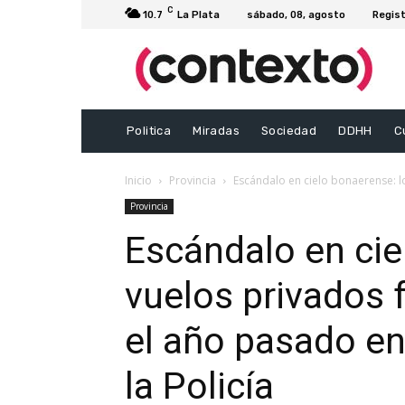
C
10.7
La Plata
sábado, 08, agosto
Regist
Politica
Miradas
Sociedad
DDHH
C
Inicio
Provincia
Escándalo en cielo bonaerense: l
Provincia
Escándalo en cie
vuelos privados
el año pasado en
la Policía