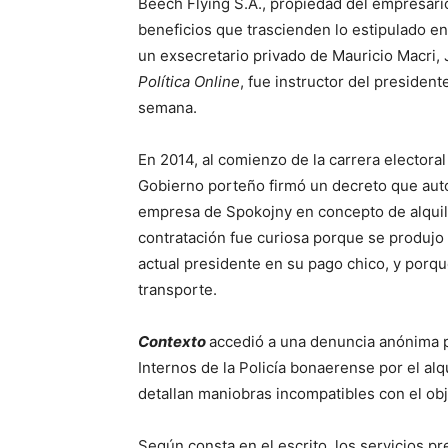
Beech Flying S.A., propiedad del empresari
beneficios que trascienden lo estipulado en
un exsecretario privado de Mauricio Macri, 
Política Online
, fue instructor del president
semana.
En 2014, al comienzo de la carrera electoral 
Gobierno porteño firmó un decreto que auto
empresa de Spokojny en concepto de alquile
contratación fue curiosa porque se produjo
actual presidente en su pago chico, y porq
transporte.
Contexto
accedió a una denuncia anónima 
Internos de la Policía bonaerense por el al
detallan maniobras incompatibles con el obj
Según consta en el escrito, los servicios pr