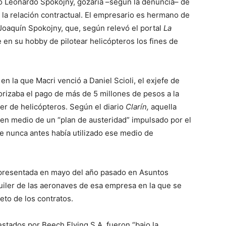
o Leonardo Spokojny, gozaría –según la denuncia– de
 la relación contractual. El empresario es hermano de
Joaquín Spokojny, que, según relevó el portal
La
e en su hobby de pilotear helicópteros los fines de
en la que Macri venció a Daniel Scioli, el exjefe de
rizaba el pago de más de 5 millones de pesos a la
r de helicópteros. Según el diario
Clarín,
aquella
 en medio de un “plan de austeridad” impulsado por el
ue nunca antes había utilizado ese medio de
presentada en mayo del año pasado en Asuntos
quiler de las aeronaves de esa empresa en la que se
eto de los contratos.
estados por Beech Flying S.A. fueron “bajo la