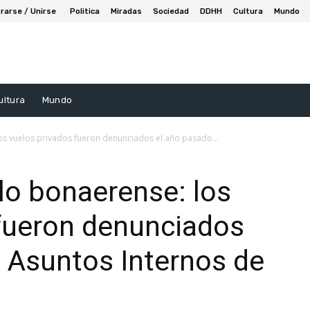
rarse / Unirse
Politica
Miradas
Sociedad
DDHH
Cultura
Mundo
ultura
Mundo
os vuelos privados fueron denunciados el año pasado...
lo bonaerense: los
 fueron denunciados
 Asuntos Internos de