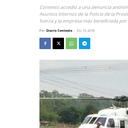
Contexto accedió a una denuncia anóni
Asuntos Internos de la Policía de la Provi
fuerza y la empresa más beneficiada por l
Por
Diario Contexto
-
Dic 15, 2018