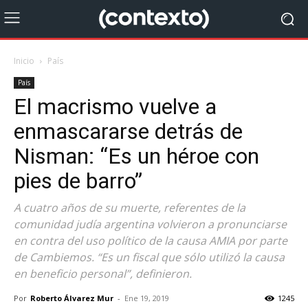
Inicio
País
País
El macrismo vuelve a
enmascararse detrás de
Nisman: “Es un héroe con
pies de barro”
A cuatro años de su muerte, referentes de la
comunidad judía argentina volvieron a pronunciarse
en contra del uso político de la causa AMIA por parte
de Cambiemos. “Es un fiscal que sólo utilizó la causa
en beneficio personal”, definieron.
Por
Roberto Álvarez Mur
-
Ene 19, 2019
1245