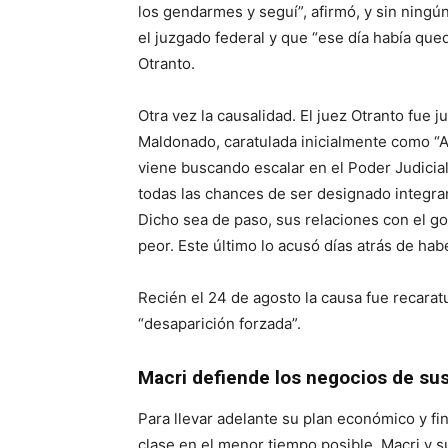
los gendarmes y seguí”, afirmó, y sin ningú
el juzgado federal y que “ese día había qued
Otranto.
Otra vez la causalidad. El juez Otranto fue 
Maldonado, caratulada inicialmente como “Av
viene buscando escalar en el Poder Judicial 
todas las chances de ser designado integran
Dicho sea de paso, sus relaciones con el 
peor. Este último lo acusó días atrás de ha
Recién el 24 de agosto la causa fue recaratu
“desaparición forzada”.
Macri defiende los negocios de su
Para llevar adelante su plan económico y f
clase en el menor tiempo posible, Macri y 