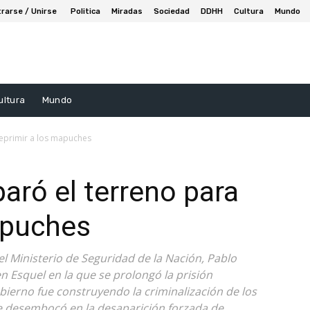
trarse / Unirse
Politica
Miradas
Sociedad
DDHH
Cultura
Mundo
ultura
Mundo
reprimir a los mapuches
aró el terreno para
apuches
el Ministerio de Seguridad de la Nación, Pablo
en Esquel en la que se prolongó la prisión
bierno fue construyendo la criminalización de los
 desembocó en la desaparición forzada de