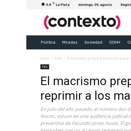
C
5.8
La Plata
domingo, 09, agosto
Regis
Politica
Miradas
Sociedad
DDHH
C
Inicio
País
El macrismo preparó el terreno para 
País
El macrismo prep
reprimir a los m
En julio del año pasado, el número dos d
Noceti, estuvo en una audiencia judicial 
preventiva de Facundo Jones Huala. El go
mapuches con un accionar represivo que