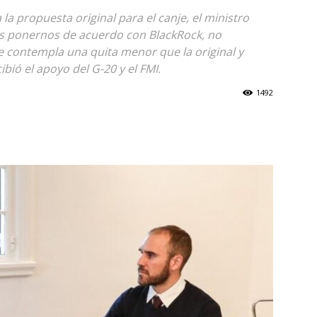
a propuesta original para el canje, el ministro
s ponernos de acuerdo con BlackRock, no
 contempla una quita menor que la original y
ibió el apoyo del G-20 y el FMI.
1492