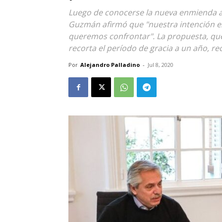
Luego de conocerse la nueva enmienda a l
Guzmán afirmó que "nuestra intención e
queremos confrontar". La propuesta, que
recorta el período de gracia a un año, rec
Por
Alejandro Palladino
-
Jul 8, 2020