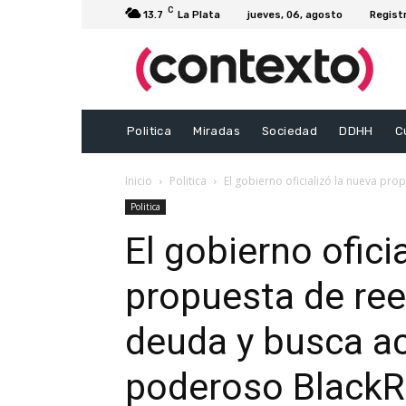
C
13.7
La Plata
jueves, 06, agosto
Regist
Politica
Miradas
Sociedad
DDHH
C
Inicio
Politica
El gobierno oficializó la nueva pro
Politica
El gobierno ofici
propuesta de ree
deuda y busca ac
poderoso Black