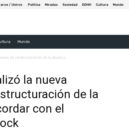
rarse / Unirse
Politica
Miradas
Sociedad
DDHH
Cultura
Mundo
ultura
Mundo
puesta de reestructuración de la deuda y...
alizó la nueva
structuración de la
ordar con el
Rock