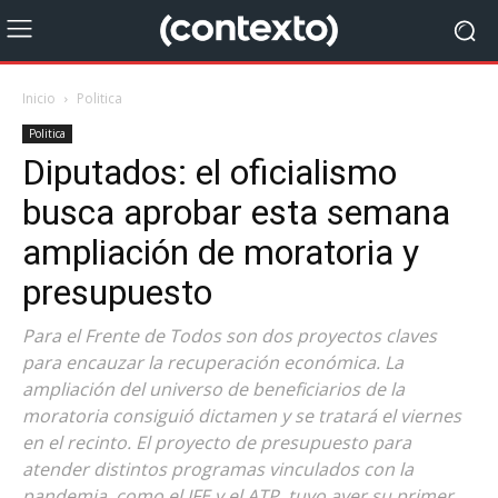
Inicio
Politica
Politica
Diputados: el oficialismo
busca aprobar esta semana
ampliación de moratoria y
presupuesto
Para el Frente de Todos son dos proyectos claves
para encauzar la recuperación económica. La
ampliación del universo de beneficiarios de la
moratoria consiguió dictamen y se tratará el viernes
en el recinto. El proyecto de presupuesto para
atender distintos programas vinculados con la
pandemia, como el IFE y el ATP, tuvo ayer su primer