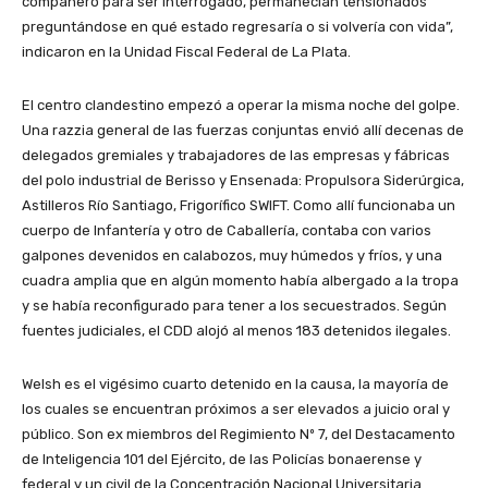
compañero para ser interrogado, permanecían tensionados
preguntándose en qué estado regresaría o si volvería con vida”,
indicaron en la Unidad Fiscal Federal de La Plata.
El centro clandestino empezó a operar la misma noche del golpe.
Una razzia general de las fuerzas conjuntas envió allí decenas de
delegados gremiales y trabajadores de las empresas y fábricas
del polo industrial de Berisso y Ensenada: Propulsora Siderúrgica,
Astilleros Río Santiago, Frigorífico SWIFT. Como allí funcionaba un
cuerpo de Infantería y otro de Caballería, contaba con varios
galpones devenidos en calabozos, muy húmedos y fríos, y una
cuadra amplia que en algún momento había albergado a la tropa
y se había reconfigurado para tener a los secuestrados. Según
fuentes judiciales, el CDD alojó al menos 183 detenidos ilegales.
Welsh es el vigésimo cuarto detenido en la causa, la mayoría de
los cuales se encuentran próximos a ser elevados a juicio oral y
público. Son ex miembros del Regimiento Nº 7, del Destacamento
de Inteligencia 101 del Ejército, de las Policías bonaerense y
federal y un civil de la Concentración Nacional Universitaria