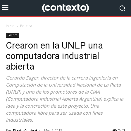
Inicio
Politica
Politica
Crearon en la UNLP una
computadora industrial
abierta
Gerardo Sager, director de la carrera Ingeniería en
Computación de la Universidad Nacional de La Plata
(UNLP) y uno de los promotores de la CIAA
(Computadora Industrial Abierta Argentina) explica la
idea y la concreción de este proyecto. Una
computadora libre para ser usada con fines
industriales.
Por
Diario Contexto
-
May 5, 2015
2442