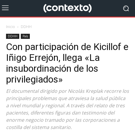
Inicio
DDHH
DDHH
País
Con participación de Kicillof e
Iñigo Errejón, llega «La
insubordinación de los
privilegiados»
El documental dirigido por Nicolás Kreplak recorre los
principales problemas que atraviesa la salud pública
a nivel mundial y regional. A través del relato de tres
pacientes, diferentes figuras dan testimonio del
enorme negocio tramado por las corporaciones a
costilla del sistema sanitario.