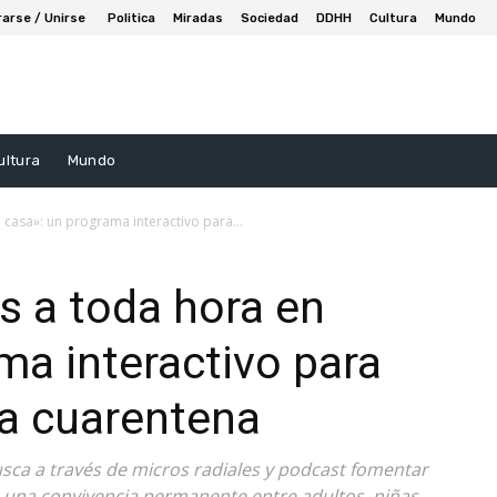
rarse / Unirse
Politica
Miradas
Sociedad
DDHH
Cultura
Mundo
ultura
Mundo
 casa»: un programa interactivo para...
s a toda hora en
ma interactivo para
na cuarentena
busca a través de micros radiales y podcast fomentar
e una convivencia permanente entre adultos, niñas