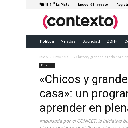
C
13.7
La Plata
jueves, 06, agosto
Regist
Politica
Miradas
Sociedad
DDHH
C
Inicio
Provincia
«Chicos y grandes a toda hora en
Provincia
«Chicos y grande
casa»: un progra
aprender en ple
Impulsada por el CONICET, la iniciativa 
el conocimiento científico en el marco d