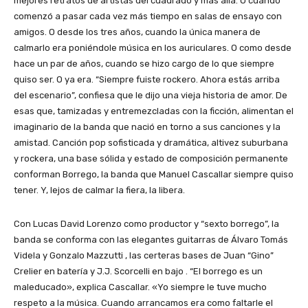
mejores retratos de artistas del cuadrado y más allá. O cuando
comenzó a pasar cada vez más tiempo en salas de ensayo con
amigos. O desde los tres años, cuando la única manera de
calmarlo era poniéndole música en los auriculares. O como desde
hace un par de años, cuando se hizo cargo de lo que siempre
quiso ser. O ya era. “Siempre fuiste rockero. Ahora estás arriba
del escenario”, confiesa que le dijo una vieja historia de amor. De
esas que, tamizadas y entremezcladas con la ficción, alimentan el
imaginario de la banda que nació en torno a sus canciones y la
amistad. Canción pop sofisticada y dramática, altivez suburbana
y rockera, una base sólida y estado de composición permanente
conforman Borrego, la banda que Manuel Cascallar siempre quiso
tener. Y, lejos de calmar la fiera, la libera.
Con Lucas David Lorenzo como productor y “sexto borrego”, la
banda se conforma con las elegantes guitarras de Álvaro Tomás
Videla y Gonzalo Mazzutti , las certeras bases de Juan “Gino”
Crelier en batería y J.J. Scorcelli en bajo . “El borrego es un
maleducado», explica Cascallar. «Yo siempre le tuve mucho
respeto a la música. Cuando arrancamos era como faltarle el