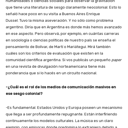
humanidades o ciencias sociales para observar la gravitación
que tiene una literatura de sesgo claramente neocolonial. Esto lo
señaló hace poco en su visita a Buenos Aires Enrique
Dussel. Tuvo la misma aseveración. Y no sólo como problema
argentino. Diría que en Argentina es donde más hemos avanzado
en ese aspecto. Pero observá, por ejemplo, en cuántas carreras
en sociología o ciencias políticas de nuestro país se enseña el
pensamiento de Bolívar, de Martí o Mariátegui. Mirá también
cuáles son los criterios de evaluación que existen en la
comunidad científica argentina. Si vos publicás un pequeño
paper
en una revista de divulgación norteamericana tiene más
ponderancia que si lo hacés en un circuito nacional.
-¿Cuál es el rol de los medios de comunicación masivos en
ese sesgo colonial?
-Es fundamental. Estados Unidos y Europa poseen un mecanismo
que llega a ser profundamente repugnante. Están interfiriendo
continuamente los modelos culturales. La música es un claro
ejemplo, con emisoras donde predomina lo extranjero debido a