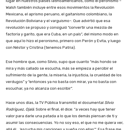
lugar en nuestros países latinoamericanos, como el peronismo –
Walsh también incluye entre esos movimientos la Revolución
Mexicana, el aprismo peruano, el gaitanismo colombiano, la
Revolución Boliviana y el varguismo–. Que advirtió que esa
revolución se propuso y consiguió “convertir una mezcla de
factoría y garito, que era Cuba, en un país”, del mismo modo en
que aquí lo hizo el peronismo, primero con Perón y Evita, y luego
con Néstor y Cristina (tenemos Patria).
Ese hombre que, como Silvio, supo que cuanto “más hondo se
mira y más callado se escucha, más se empieza a percibir el
sufrimiento de la gente, la miseria, la injusticia, la crueldad de los
verdugos” y “entonces ya no basta con mirar, ya no basta con
escuchar, ya no alcanza con escribir”.
Hace unos días, la TV Pública transmitió el documental
Silvio
Rodríguez, Ojalá
. Sobre el final, él dice: “a veces hay que tener
valor para darle una patada a lo que los demás piensan de ti y
asumir las consecuencias. Yo no soy eso, el que no me quiera ver,
allá él… ‘escucha mis canciones y sueña con ellas’”. Esa frase me