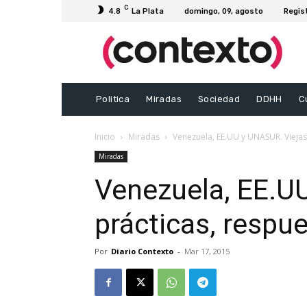
C
4.8
La Plata
domingo, 09, agosto
Regis
Politica
Miradas
Sociedad
DDHH
C
Inicio
Miradas
Venezuela, EE.UU y UNASUR. Viejas 
Miradas
Venezuela, EE.U
prácticas, respu
Por
Diario Contexto
-
Mar 17, 2015