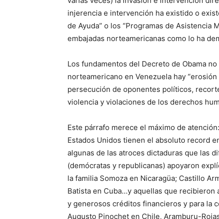
varias veces) la invasión e intervención dir
injerencia e intervención ha existido o exi
de Ayuda” o los “Programas de Asistencia Mili
embajadas norteamericanas como lo ha dem
Los fundamentos del Decreto de Obama no d
norteamericano en Venezuela hay “erosión 
persecución de oponentes políticos, recorte
violencia y violaciones de los derechos hu
Este párrafo merece el máximo de atención: 
Estados Unidos tienen el absoluto record e
algunas de las atroces dictaduras que las 
(demócratas y republicanas) apoyaron explí
la familia Somoza en Nicaragüa; Castillo Ar
Batista en Cuba…y aquellas que recibieron
y generosos créditos financieros y para la
Augusto Pinochet en Chile, Aramburu-Rojas-