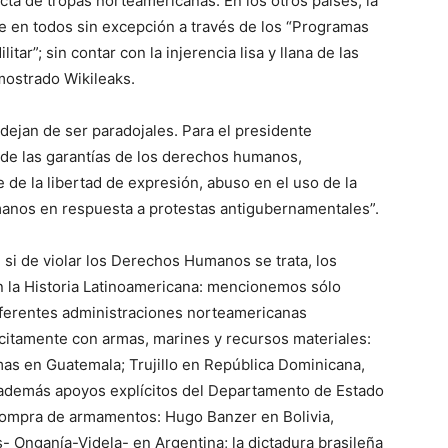
ecta de tropas norteamericanas. En los otros países, la
ste en todos sin excepción a través de los “Programas
tar”; sin contar con la injerencia lisa y llana de las
ostrado Wikileaks.
ejan de ser paradojales. Para el presidente
de las garantías de los derechos humanos,
 de la libertad de expresión, abuso en el uso de la
manos en respuesta a protestas antigubernamentales”.
si de violar los Derechos Humanos se trata, los
n la Historia Latinoamericana: mencionemos sólo
diferentes administraciones norteamericanas
citamente con armas, marines y recursos materiales:
mas en Guatemala; Trujillo en República Dominicana,
 además apoyos explícitos del Departamento de Estado
 compra de armamentos: Hugo Banzer en Bolivia,
 Onganía-Videla- en Argentina; la dictadura brasileña