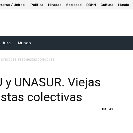
trarse / Unirse
Politica
Miradas
Sociedad
DDHH
Cultura
Mundo
ultura
Mundo
prácticas, respuestas colectivas
U y UNASUR. Viejas
estas colectivas
2483