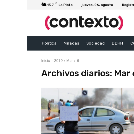
C
13.7
La Plata
jueves, 06, agosto
Regist
Politica
Miradas
Sociedad
DDHH
C
Inicio
2019
Mar
6
Archivos diarios: Mar 